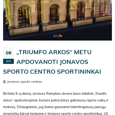
„TRIUMFO ARKOS“ METU
08
APDOVANOTI JONAVOS
BIR
SPORTO CENTRO SPORTININKAI
Jonavos sporto centras
Birželio 6-ą dieną, Jonavos Ramybės skvere buvo išdalinti „Triumfo
arkos“ apdovanojimai, kuriuos pelnė būrys gabiausių rajono vaikų ir
mokinių. Džiaugiamės, jog šiame gausiame talentingiausių jaunųjų
jonaviečių būryje turėjome ir Jonavos sporto centro sportininkus. Už