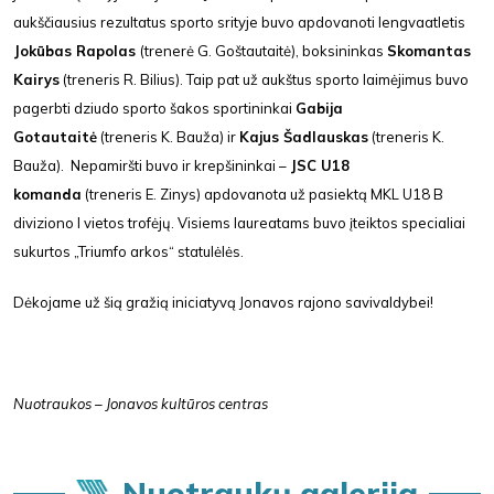
aukščiausius rezultatus sporto srityje buvo apdovanoti lengvaatletis
Jokūbas Rapolas
(trenerė G. Goštautaitė), boksininkas
Skomantas
Kairys
(treneris R. Bilius). Taip pat už aukštus sporto laimėjimus buvo
pagerbti dziudo sporto šakos sportininkai
Gabija
Gotautaitė
(treneris K. Bauža) ir
Kajus Šadlauskas
(treneris K.
Bauža). Nepamiršti buvo ir krepšininkai –
JSC U18
komanda
(treneris E. Zinys) apdovanota už pasiektą MKL U18 B
diviziono I vietos trofėjų. Visiems laureatams buvo įteiktos specialiai
sukurtos „Triumfo arkos“ statulėlės.
Dėkojame už šią gražią iniciatyvą Jonavos rajono savivaldybei!
Nuotraukos – Jonavos kultūros centras
Nuotraukų galerija