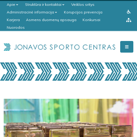
Apie
Struktūra ir kontaktai
Veiklos sritys
Administracinė informacija
Korupcijos prevencija
Karjera
Asmens duomenų apsauga
Konkursai
Nuorodos