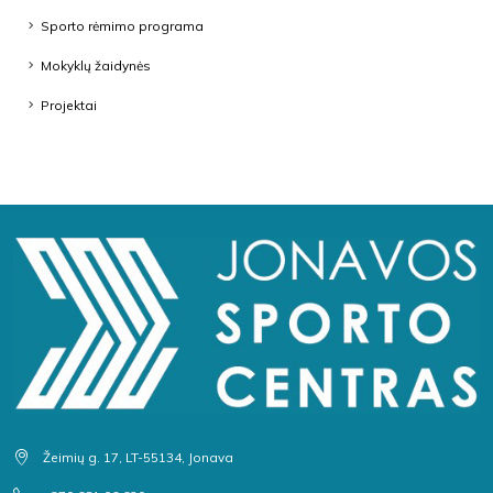
Sporto rėmimo programa
Mokyklų žaidynės
Projektai
Žeimių g. 17, LT-55134, Jonava