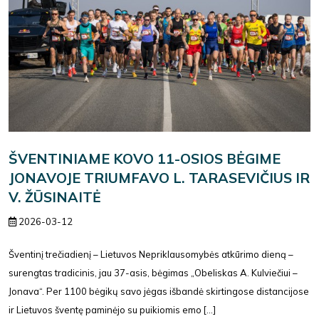
ŠVENTINIAME KOVO 11-OSIOS BĖGIME
JONAVOJE TRIUMFAVO L. TARASEVIČIUS IR
V. ŽŪSINAITĖ
2026-03-12
Šventinį trečiadienį – Lietuvos Nepriklausomybės atkūrimo dieną –
surengtas tradicinis, jau 37-asis, bėgimas „Obeliskas A. Kulviečiui –
Jonava“. Per 1100 bėgikų savo jėgas išbandė skirtingose distancijose
ir Lietuvos šventę paminėjo su puikiomis emo [...]