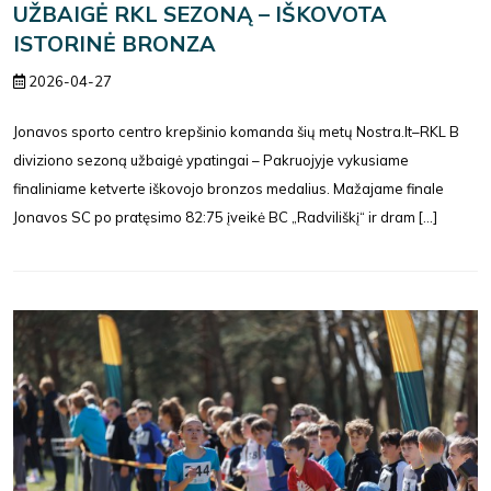
UŽBAIGĖ RKL SEZONĄ – IŠKOVOTA
ISTORINĖ BRONZA
2026-04-27
Jonavos sporto centro krepšinio komanda šių metų Nostra.lt–RKL B
diviziono sezoną užbaigė ypatingai – Pakruojyje vykusiame
finaliniame ketverte iškovojo bronzos medalius. Mažajame finale
Jonavos SC po pratęsimo 82:75 įveikė BC „Radviliškį“ ir dram [...]