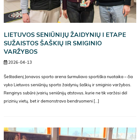
LIETUVOS SENIŪNIJŲ ŽAIDYNIŲ I ETAPE
SUŽAISTOS ŠAŠKIŲ IR SMIGINIO
VARŽYBOS
2026-04-13
Šeštadienį Jonavos sporto arena šurmuliavo sportiška nuotaika – čia
vyko Lietuvos seniūnijų sporto žaidynių šaškių ir smiginio varžybos.
Renginys subūrė įvairių seniūnijų atstovus, kurie ne tik varžėsi dėl
prizinių vietų, bet ir demonstravo bendruomeni [...]