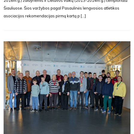
2016m.g.) žaidynėmis ir Lietuvos vaikų (2013-2014m.g.) čempionatu
Šiauliuose. Šios varžybos pagal Pasaulinės lengvosios atletikos
asociacijos rekomendacijas pirmą kartą p [...]