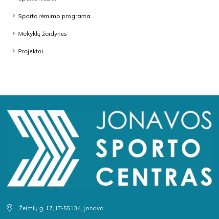
Sporto rėmimo programa
Mokyklų žaidynės
Projektai
Žeimių g. 17, LT-55134, Jonava