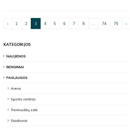
‹
1
2
3
4
5
6
7
8
...
74
75
›
KATEGORIJOS
NAUJIENOS
RENGINIAI
PASLAUGOS
Arena
Sporto centras
Treniruoklių salė
Stadionai