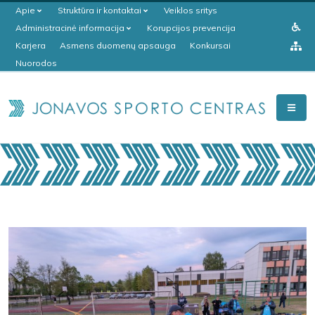
Apie
Struktūra ir kontaktai
Veiklos sritys
Administracinė informacija
Korupcijos prevencija
Karjera
Asmens duomenų apsauga
Konkursai
Nuorodos