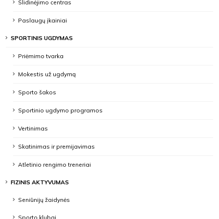
Slidinėjimo centras
Paslaugų įkainiai
SPORTINIS UGDYMAS
Priėmimo tvarka
Mokestis už ugdymą
Sporto šakos
Sportinio ugdymo programos
Vertinimas
Skatinimas ir premijavimas
Atletinio rengimo treneriai
FIZINIS AKTYVUMAS
Seniūnijų žaidynės
Sporto klubai