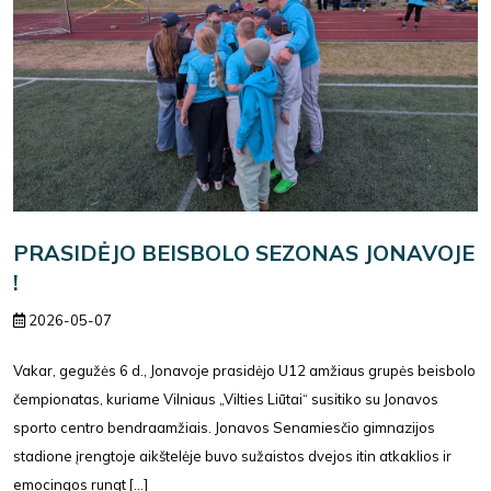
PRASIDĖJO BEISBOLO SEZONAS JONAVOJE
!
2026-05-07
Vakar, gegužės 6 d., Jonavoje prasidėjo U12 amžiaus grupės beisbolo
čempionatas, kuriame Vilniaus „Vilties Liūtai“ susitiko su Jonavos
sporto centro bendraamžiais. Jonavos Senamiesčio gimnazijos
stadione įrengtoje aikštelėje buvo sužaistos dvejos itin atkaklios ir
emocingos rungt [...]