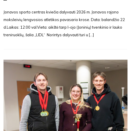
Jonavos sporto centras kviečia dalyvauti 2026 m. Jonavos rajono
moksleivių lengvosios atletikos pavasario krose. Data: balandžio 22
d.Laikas: 12:00 val.Vieta: aikštė tarp I-ojo (Joninių) tvenkinio ir lauko
treniruoklių, šalia „LIDL“ Norintys dalyvauti turi u [...]