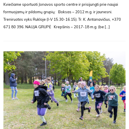
Kviečiame sportuoti Jonavos sporto centre ir prisijungti prie naujai
formuojamų ir pildomų grupių: Boksas – 2012 m.g. ir jaunesni.
Treniruotės vyks Rukloje (I-V 15.30-16.15). Tr. K. Antanavičius, +370
671 80 396. NAUJA GRUPĖ Krepšinis – 2017-18 m.g. (be [...]