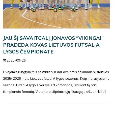
JAU ŠĮ SAVAITGALĮ JONAVOS “VIKINGAI”
PRADEDA KOVAS LIETUVOS FUTSAL A
LYGOS ČEMPIONATE
2025-09-26
Dvejomis rungtynėmis šeštadienį ir dar dvejomis sekmadienį startuos
2025/ 2026 metų Lietuvos futsal A lygos sezonas. Kaip ir praėjusiame
sezone, Futsal A lygoje varžysis 9 komandos, išlaikant tą patį
čempionato formatą. Vietą tarp stipriausiųjų išsaugojo aštuoni kl [...]