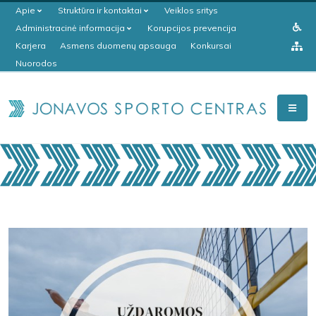
Apie
Struktūra ir kontaktai
Veiklos sritys
Administracinė informacija
Korupcijos prevencija
Karjera
Asmens duomenų apsauga
Konkursai
Nuorodos