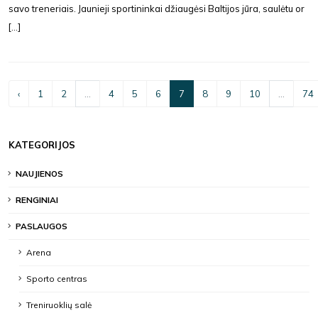
savo treneriais. Jaunieji sportininkai džiaugėsi Baltijos jūra, saulėtu or
[...]
‹
1
2
...
4
5
6
7
8
9
10
...
74
KATEGORIJOS
NAUJIENOS
RENGINIAI
PASLAUGOS
Arena
Sporto centras
Treniruoklių salė