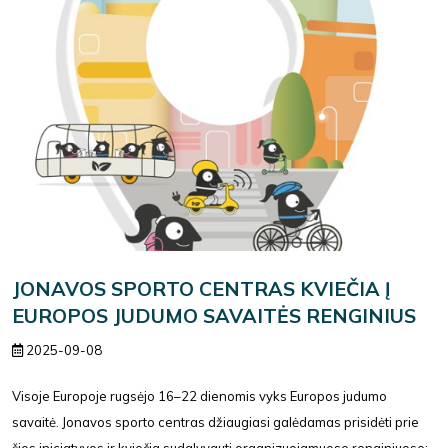
JONAVOS SPORTO CENTRAS KVIEČIA Į
EUROPOS JUDUMO SAVAITĖS RENGINIUS
2025-09-08
Visoje Europoje rugsėjo 16–22 dienomis vyks Europos judumo
savaitė. Jonavos sporto centras džiaugiasi galėdamas prisidėti prie
šios iniciatyvos ir kviečia sudalyvauti organizuojamuose renginiuose: