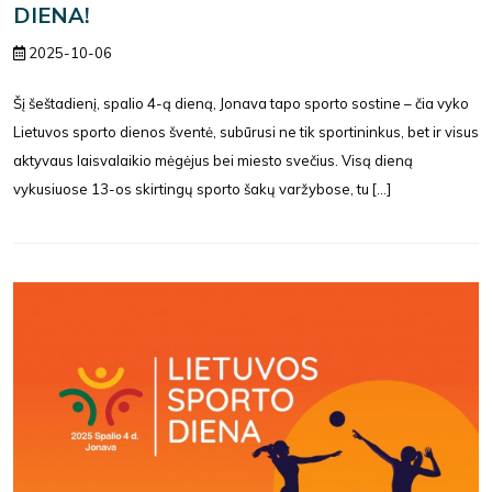
DIENA!
2025-10-06
Šį šeštadienį, spalio 4-ą dieną, Jonava tapo sporto sostine – čia vyko
Lietuvos sporto dienos šventė, subūrusi ne tik sportininkus, bet ir visus
aktyvaus laisvalaikio mėgėjus bei miesto svečius. Visą dieną
vykusiuose 13-os skirtingų sporto šakų varžybose, tu [...]