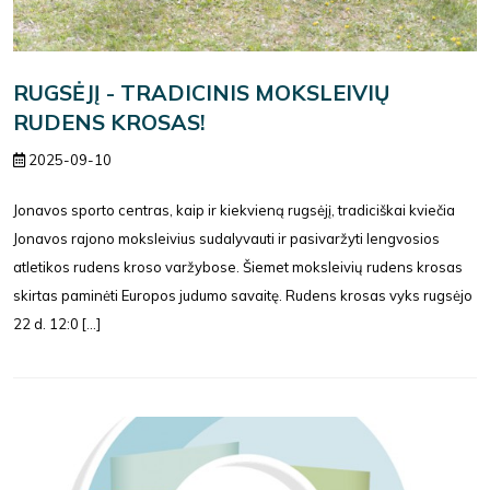
RUGSĖJĮ - TRADICINIS MOKSLEIVIŲ
RUDENS KROSAS!
2025-09-10
Jonavos sporto centras, kaip ir kiekvieną rugsėjį, tradiciškai kviečia
Jonavos rajono moksleivius sudalyvauti ir pasivaržyti lengvosios
atletikos rudens kroso varžybose. Šiemet moksleivių rudens krosas
skirtas paminėti Europos judumo savaitę. Rudens krosas vyks rugsėjo
22 d. 12:0 [...]