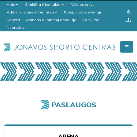
Apie
Struktūra ir kontaktai
Veiklos sritys
Administracinė informacija
Korupcijos prevencija
Karjera
Asmens duomenų apsauga
Konkursai
Nuorodos
PASLAUGOS
ARENA