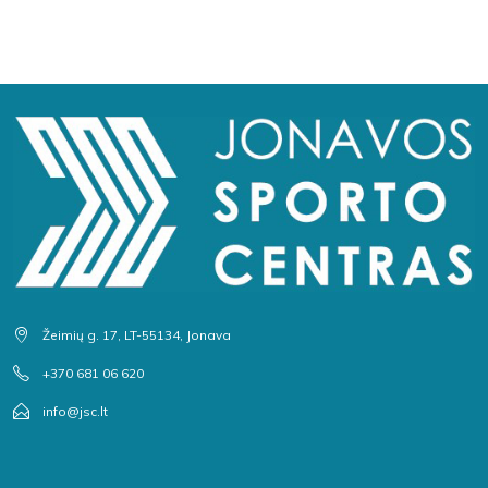
Žeimių g. 17, LT-55134, Jonava
+370 681 06 620
info@jsc.lt