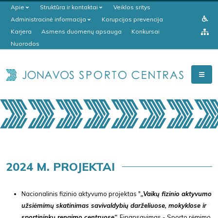
Apie
Struktūra ir kontaktai
Veiklos sritys
Administracinė informacija
Korupcijos prevencija
Karjera
Asmens duomenų apsauga
Konkursai
Nuorodos
2024 M. PROJEKTAI
Nacionalinis fizinio aktyvumo projektas "
„Vaikų fizinio aktyvumo
užsiėmimų skatinimas savivaldybių darželiuose, mokyklose ir
sportininkų rengimo centruose“.
Finansavimas - Sporto rėmimo