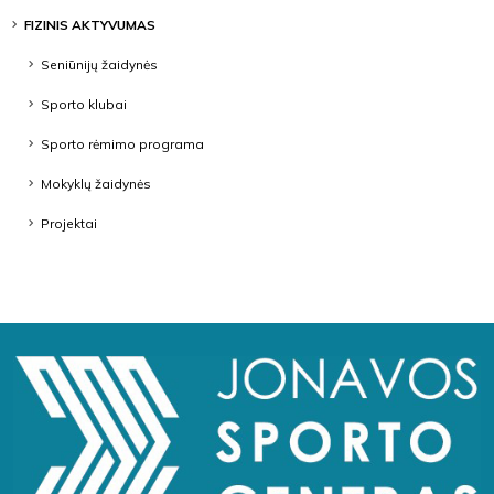
FIZINIS AKTYVUMAS
Seniūnijų žaidynės
Sporto klubai
Sporto rėmimo programa
Mokyklų žaidynės
Projektai