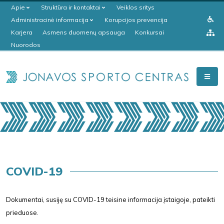
Apie
Struktūra ir kontaktai
Veiklos sritys
Administracinė informacija
Korupcijos prevencija
Karjera
Asmens duomenų apsauga
Konkursai
Nuorodos
COVID-19
Dokumentai, susiję su COVID-19 teisine informacija įstaigoje, pateikti
prieduose.