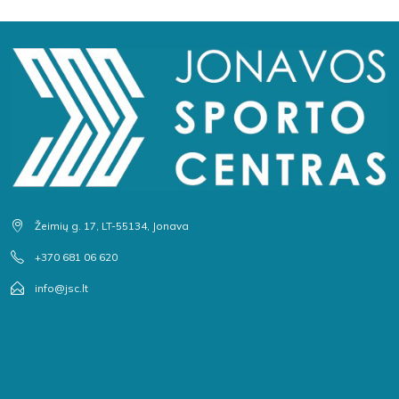
Žeimių g. 17, LT-55134, Jonava
+370 681 06 620
info@jsc.lt