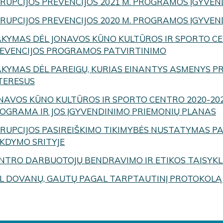
RUPCIJOS PREVENCIJOS 2021 M. PROGRAMOS ĮGYVE
RUPCIJOS PREVENCIJOS 2020 M. PROGRAMOS ĮGYVE
AKYMAS DĖL JONAVOS KŪNO KULTŪROS IR SPORTO CE
EVENCIJOS PROGRAMOS PATVIRTINIMO
AKYMAS DĖL PAREIGŲ, KURIAS EINANTYS ASMENYS P
TERESUS
NAVOS KŪNO KULTŪROS IR SPORTO CENTRO 2020-20
OGRAMA IR JOS ĮGYVENDINIMO PRIEMONIŲ PLANAS
RUPCIJOS PASIREIŠKIMO TIKIMYBĖS NUSTATYMAS P
KDYMO SRITYJE
NTRO DARBUOTOJŲ BENDRAVIMO IR ETIKOS TAISYKL
L DOVANŲ, GAUTŲ PAGAL TARPTAUTINĮ PROTOKOLĄ 