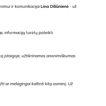
inimui ir komunikacijai
Lina Diliūnienė
- už
e, informaciją turėtų pateikti
ką įstaigoje, užtikrinamas anonimiškumas
ti ar melagingai kaltinti kitą asmenį. Už