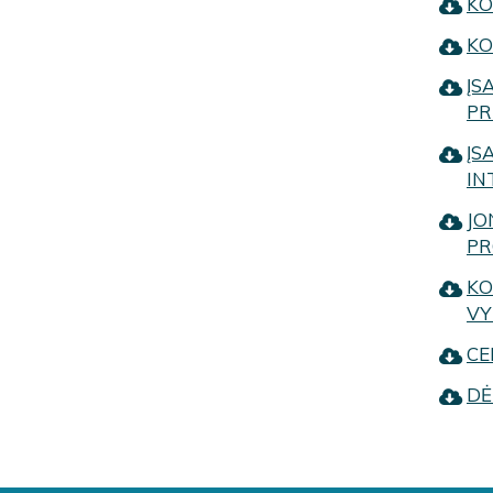
KO
KO
ĮS
PR
ĮS
IN
JO
PR
KO
VY
CE
DĖ