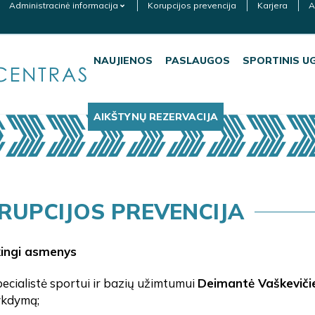
Administracinė informacija
Korupcijos prevencija
Karjera
A
NAUJIENOS
PASLAUGOS
SPORTINIS U
AIKŠTYNŲ REZERVACIJA
RUPCIJOS PREVENCIJA
ingi asmenys
ecialistė sportui ir bazių užimtumui
Deimantė Vaškeviči
ykdymą;