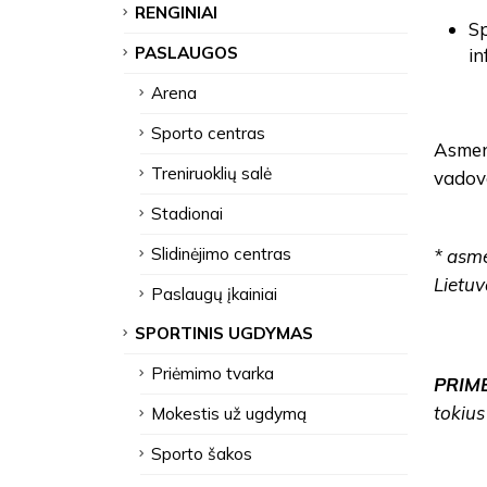
RENGINIAI
Sp
PASLAUGOS
in
Arena
Sporto centras
Asmeny
Treniruoklių salė
vadova
Stadionai
Slidinėjimo centras
* asme
Lietuv
Paslaugų įkainiai
SPORTINIS UGDYMAS
Priėmimo tvarka
PRIM
tokius
Mokestis už ugdymą
Sporto šakos