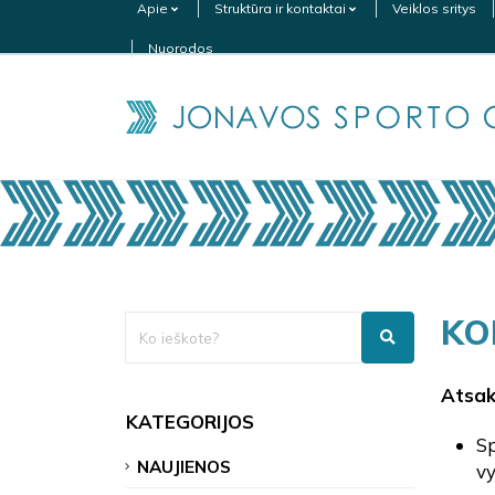
Apie
Struktūra ir kontaktai
Veiklos sritys
Nuorodos
KO
Atsak
KATEGORIJOS
Sp
NAUJIENOS
v