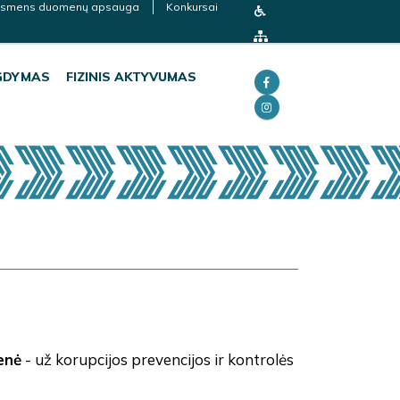
smens duomenų apsauga
Konkursai
GDYMAS
FIZINIS AKTYVUMAS
enė
- už korupcijos prevencijos ir kontrolės