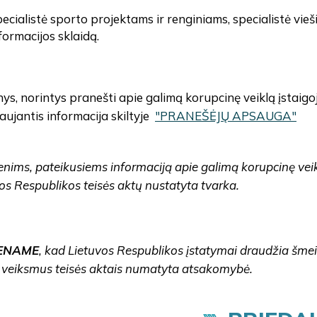
ecialistė sporto projektams ir renginiams, specialistė vieš
formacijos sklaidą.
s, norintys pranešti apie galimą korupcinę veiklą įstaigoj
ujantis informacija skiltyje
"PRANEŠĖJŲ APSAUGA"
nims, pateikusiems informaciją apie galimą korupcinę vei
os Respublikos teisės aktų nustatyta tvarka.
ENAME
, kad Lietuvos Respublikos įstatymai draudžia šmeiž
 veiksmus teisės aktais numatyta atsakomybė.