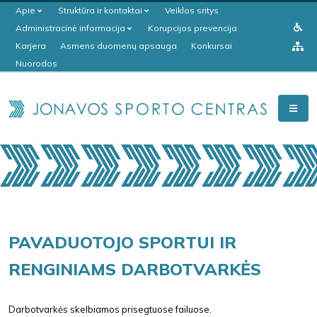
Apie
Struktūra ir kontaktai
Veiklos sritys
Administracinė informacija
Korupcijos prevencija
Karjera
Asmens duomenų apsauga
Konkursai
Nuorodos
PAVADUOTOJO SPORTUI IR
RENGINIAMS DARBOTVARKĖS
Darbotvarkės skelbiamos prisegtuose failuose.