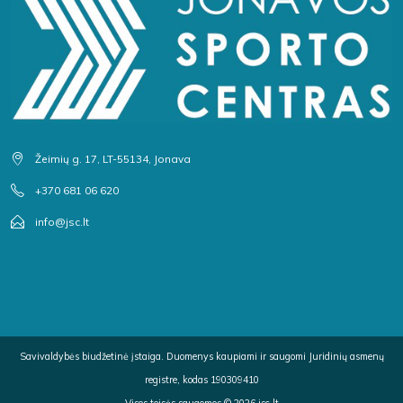
Žeimių g. 17, LT-55134, Jonava
+370 681 06 620
info@jsc.lt
Savivaldybės biudžetinė įstaiga. Duomenys kaupiami ir saugomi Juridinių asmenų
registre, kodas 190309410