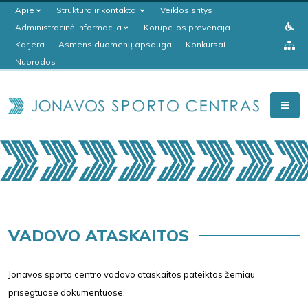
Apie
Struktūra ir kontaktai
Veiklos sritys
Administracinė informacija
Korupcijos prevencija
Karjera
Asmens duomenų apsauga
Konkursai
Nuorodos
VADOVO ATASKAITOS
Jonavos sporto centro vadovo ataskaitos pateiktos žemiau
prisegtuose dokumentuose.